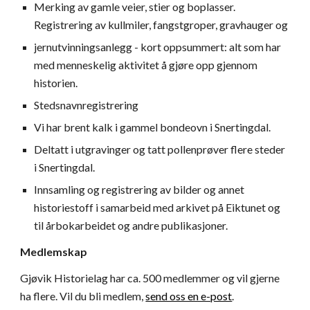
Merking av gamle veier, stier og boplasser.
Registrering av kullmiler, fangstgroper, gravhauger og
jernutvinningsanlegg - kort oppsummert: alt som har
med menneskelig aktivitet å gjøre opp gjennom
historien.
Stedsnavnregistrering
Vi har brent kalk i gammel bondeovn i Snertingdal.
Deltatt i utgravinger og tatt pollenprøver flere steder
i Snertingdal.
Innsamling og registrering av bilder og annet
historiestoff i samarbeid med arkivet på Eiktunet og
til årbokarbeidet og andre publikasjoner.
Medlemskap
Gjøvik Historielag har ca.
5
00 medlemmer og vil gjerne
ha flere. Vil du bli medlem,
send oss en e-post
.