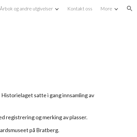
Årbok og andre utgivelser
Kontakt oss
More
ion
 Historielaget satte i gang innsamling av
d registrering og merking av plasser.
gardsmuseet på Bratberg.