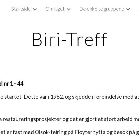
Startside
Om laget
De enkelte gruppene
ip to main content
Skip to navigat
Biri-Treff
d nr 1 - 44
startet. Dette var i 1982, og skjedde i forbindelse med at
estaureringsprosjekter og det er gjort et stort arbeid me
t er fast med Olsok-feiring på Fløyterhytta og besøk på 