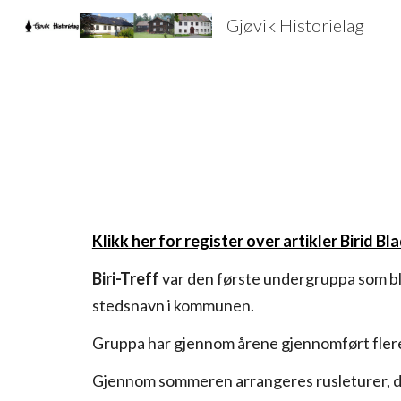
Gjøvik Historielag
Sk
Klikk her for register over artikler Birid Bla
Biri-Treff
var den første undergruppa som ble 
stedsnavn i kommunen.
Gruppa har gjennom årene gjennomført flere r
Gjennom sommeren arrangeres rusleturer, de