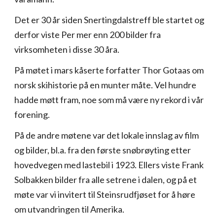
Det er 30 år siden Snertingdalstreff ble startet og
derfor viste Per mer enn 200 bilder fra
virksomheten i disse 30 åra.
På møtet i mars kåserte forfatter Thor Gotaas om
norsk skihistorie på en munter måte. Vel hundre
hadde møtt fram, noe som må være ny rekord i vår
forening.
På de andre møtene var det lokale innslag av film
og bilder, bl.a. fra den første snøbrøyting etter
hovedvegen med lastebil i 1923. Ellers viste Frank
Solbakken bilder fra alle setrene i dalen, og på et
møte var vi invitert til Steinsrudfjøset for å høre
om utvandringen til Amerika.