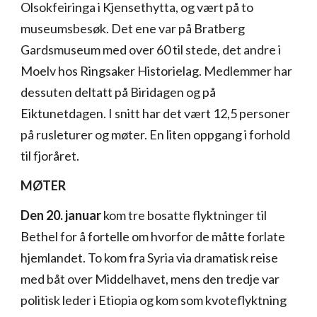
Olsokfeiringa i Kjensethytta, og vært på to
museumsbesøk. Det ene var på Bratberg
Gardsmuseum med over 60 til stede, det andre i
Moelv hos Ringsaker Historielag. Medlemmer har
dessuten deltatt på Biridagen og på
Eiktunetdagen. I snitt har det vært 12,5 personer
på rusleturer og møter. En liten oppgang i forhold
til fjoråret.
MØTER
Den 20. januar
kom tre bosatte flyktninger til
Bethel for å fortelle om hvorfor de måtte forlate
hjemlandet. To kom fra Syria via dramatisk reise
med båt over Middelhavet, mens den tredje var
politisk leder i Etiopia og kom som kvoteflyktning