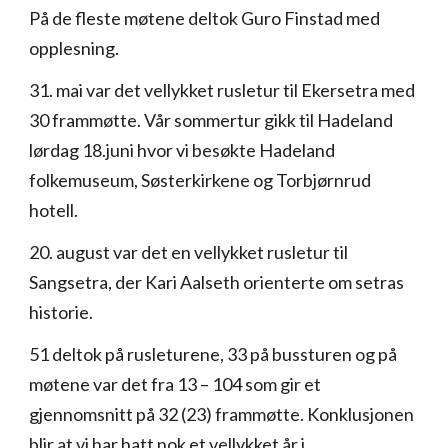
På de fleste møtene deltok Guro Finstad med
opplesning.
31. mai var det vellykket rusletur til Ekersetra med
30 frammøtte. Vår sommertur gikk til Hadeland
lørdag 18.juni hvor vi besøkte Hadeland
folkemuseum, Søsterkirkene og Torbjørnrud
hotell.
20. august var det en vellykket rusletur til
Sangsetra, der Kari Aalseth orienterte om setras
historie.
51 deltok på rusleturene, 33 på bussturen og på
møtene var det fra 13 – 104 som gir et
gjennomsnitt på 32 (23) frammøtte. Konklusjonen
blir at vi har hatt nok et vellykket år i