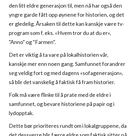
den litt eldre generasjon til, men nå har også den
yngre garde fått opp øynene for historien, og det
er gledelig. Årsaken til dette kan kanskje være tv-
program som f. eks. «Hvem tror du at du er»,
"Anno" og "Farmen".
Det er viktig å ta vare på lokalhistorien vår,
kanskje mer enn noen gang. Samfunnet forandrer
seg veldig fort og med dagens «sofagenerasjon»,
så blir det vanskelig å faktisk få fram historier.
Folk må være flinke til å prate med de eldre i
samfunnet, og bevare historiene på papir og i
lydopptak.
Dette bør prioriteres rundt om i lokalgruppene, da
det dessverre blir færre eldre som faktisk sitter på