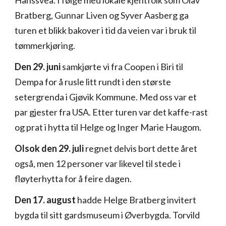
Hanssvea. I følge med lokale kjentfolk som Olav
Bratberg, Gunnar Liven og Syver Aasberg ga
turen et blikk bakover i tid da veien var i bruk til
tømmerkjøring.
Den 29. juni
samkjørte vi fra Coopen i Biri til
Dempa for å rusle litt rundt i den største
setergrenda i Gjøvik Kommune. Med oss var et
par gjester fra USA. Etter turen var det kaffe-rast
og prat i hytta til Helge og Inger Marie Haugom.
Olsok den 29. juli
regnet delvis bort dette året
også, men 12 personer var likevel til stede i
fløyterhytta for å feire dagen.
Den 17. august
hadde Helge Bratberg invitert
bygda til sitt gardsmuseum i Øverbygda. Torvild