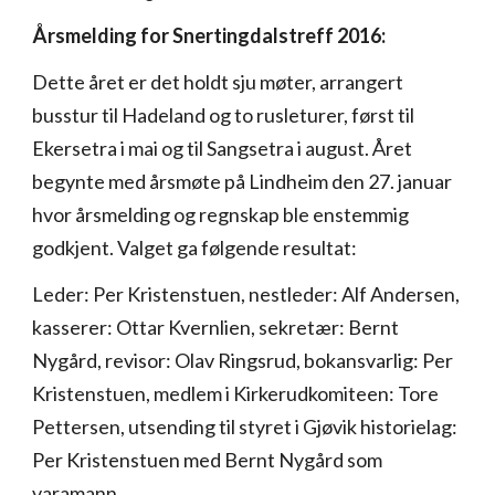
Årsmelding for Snertingdalstreff 2016:
Dette året er det holdt sju møter, arrangert
busstur til Hadeland og to rusleturer, først til
Ekersetra i mai og til Sangsetra i august. Året
begynte med årsmøte på Lindheim den 27. januar
hvor årsmelding og regnskap ble enstemmig
godkjent. Valget ga følgende resultat:
Leder: Per Kristenstuen, nestleder: Alf Andersen,
kasserer: Ottar Kvernlien, sekretær: Bernt
Nygård, revisor: Olav Ringsrud, bokansvarlig: Per
Kristenstuen, medlem i Kirkerudkomiteen: Tore
Pettersen, utsending til styret i Gjøvik historielag:
Per Kristenstuen med Bernt Nygård som
varamann.