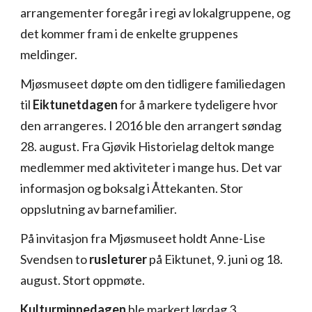
arrangementer foregår i regi av lokalgruppene, og
det kommer fram i de enkelte gruppenes
meldinger.
Mjøsmuseet døpte om den tidligere familiedagen
til
Eiktunetdagen
for å markere tydeligere hvor
den arrangeres. I 2016 ble den arrangert søndag
28. august. Fra Gjøvik Historielag deltok mange
medlemmer med aktiviteter i mange hus. Det var
informasjon og boksalg i Åttekanten. Stor
oppslutning av barnefamilier.
På invitasjon fra Mjøsmuseet holdt Anne-Lise
Svendsen to
rusleturer
på Eiktunet, 9. juni og 18.
august. Stort oppmøte.
Kulturminnedagen
ble markert lørdag 3.