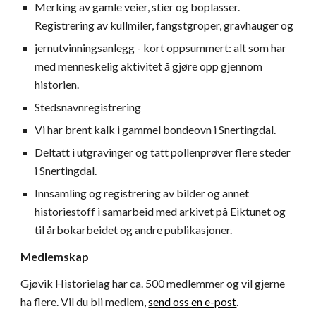
Merking av gamle veier, stier og boplasser.
Registrering av kullmiler, fangstgroper, gravhauger og
jernutvinningsanlegg - kort oppsummert: alt som har
med menneskelig aktivitet å gjøre opp gjennom
historien.
Stedsnavnregistrering
Vi har brent kalk i gammel bondeovn i Snertingdal.
Deltatt i utgravinger og tatt pollenprøver flere steder
i Snertingdal.
Innsamling og registrering av bilder og annet
historiestoff i samarbeid med arkivet på Eiktunet og
til årbokarbeidet og andre publikasjoner.
Medlemskap
Gjøvik Historielag har ca.
5
00 medlemmer og vil gjerne
ha flere. Vil du bli medlem,
send oss en e-post
.